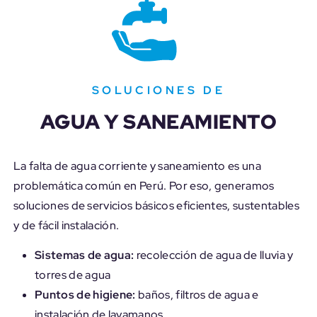
– VOLVER
Es progresiva, flexible y accesible para las
familias de los asentamientos populares.
SOLUCIONES DE
La vivienda progresiva ofrece una respuesta
AGUA Y SANEAMIENTO
evolutiva, dando a las familias la posibilidad de
ampliarla y mejorarla, integrando distintos
servicios, de acuerdo a sus necesidades.
La falta de agua corriente y saneamiento es una
problemática común en Perú. Por eso, generamos
soluciones de servicios básicos eficientes, sustentables
y de fácil instalación.
Sistemas de agua:
recolección de agua de lluvia y
torres de agua
Puntos de higiene:
baños, filtros de agua e
instalación de lavamanos