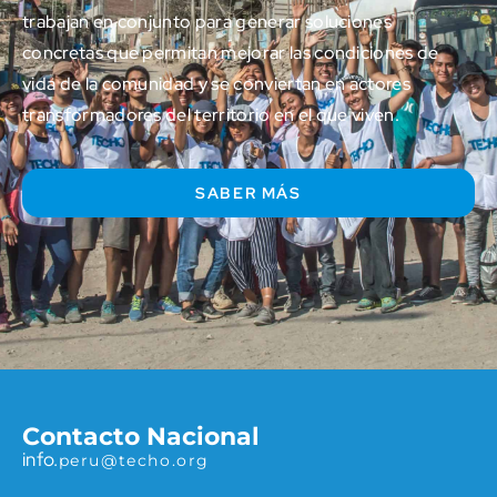
trabajan en conjunto para generar soluciones
concretas que permitan mejorar las condiciones de
vida de la comunidad y se conviertan en actores
transformadores del territorio en el que viven.
SABER MÁS
Contacto Nacional
info.
peru@techo.org